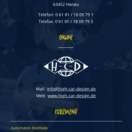
63452 Hanau
Telefon: 0 61 81 / 18 09 79 1
Telefax: 0 61 81 / 18 09 79 3
ONLINE
Mail:
info@high-car-design.de
Web:
www.high-car-design.de
KURZMENÜ
Automaten Drehteile