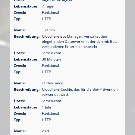
Lebensdauer:
7 Tage
Zweck:
Funktional
Typ:
HTTP
Name:
__cf_bm
Beschreibung:
Cloudflare Bot Manager, verwaltet den
eingehenden Datenverkehr, der den mit Bots
verbundenen Kriterien entspricht.
Hosts:
.vimeo.com
Lebensdauer:
30 Minuten
Zweck:
Funktional
Typ:
HTTP
Name:
cf_clearance
Beschreibung:
Cloudflare-Cookie, das für die Bot-Prävention
verwendet wird.
Hosts:
.vimeo.com
Lebensdauer:
1 Jahr
Zweck:
Funktional
Typ:
HTTP
Name:
vuid